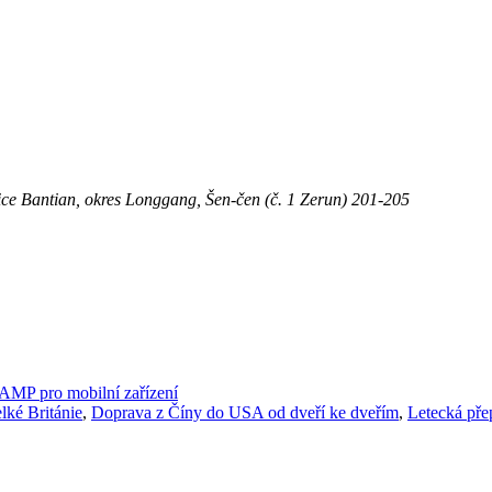
ice Bantian, okres Longgang, Šen-čen (č. 1 Zerun) 201-205
AMP pro mobilní zařízení
lké Británie
,
Doprava z Číny do USA od dveří ke dveřím
,
Letecká pře