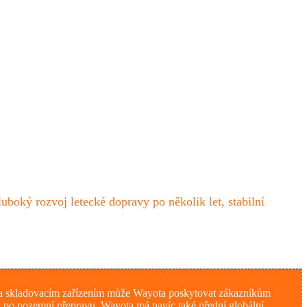
uboký rozvoj letecké dopravy po několik let, stabilní
íti a skladovacím zařízením může Wayota poskytovat zákazníkům
až po pozemní přepravu. Wayota má navíc také přední globální