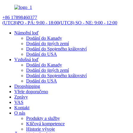
+86 17898460377
(UTC8)PO - PÁ: 9:00 - 18:00
(UTC8) SO - NE: 9:00 - 12:00
Námořní loď
Dodání do Kanady
Dodání do jiných zemí
Dodání do Spojeného království
Dodání do USA
Vzdušná loď
Dodání do Kanady
Dodání do jiných zemí
Dodání do Spojeného království
Dodání do USA
Dropshipping
Vřele doporučeno
Zprávy
VAS
Kontakt
O nás
Produkty a služby
Klíčová kompetence
Historie vývoje