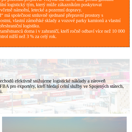
nální logistický tým, který může zákazníkům poskytovat
, včetně námořní, letecké a pozemní dopravy.
d“ má společnost smluvně sjednané přepravní prostory s
stmi, vlastní zámořské sklady a vozové parky kamionů a vlastní
shraniční logistiku.
aměstnanců doma i v zahraničí, kteří ročně odbaví více než 10 000
rol nižší než 3 % za celý rok.
echodů efektivně snižujeme logistické náklady a zároveň
BA pro exportéry, kteří hledají celní služby ve Spojených státech,
i.