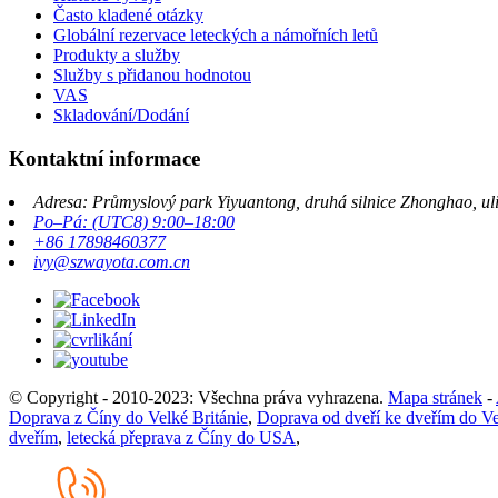
Často kladené otázky
Globální rezervace leteckých a námořních letů
Produkty a služby
Služby s přidanou hodnotou
VAS
Skladování/Dodání
Kontaktní informace
Adresa: Průmyslový park Yiyuantong, druhá silnice Zhonghao, ul
Po–Pá: (UTC8) 9:00–18:00
+86 17898460377
ivy@szwayota.com.cn
© Copyright - 2010-2023: Všechna práva vyhrazena.
Mapa stránek
-
Doprava z Číny do Velké Británie
,
Doprava od dveří ke dveřím do Ve
dveřím
,
letecká přeprava z Číny do USA
,