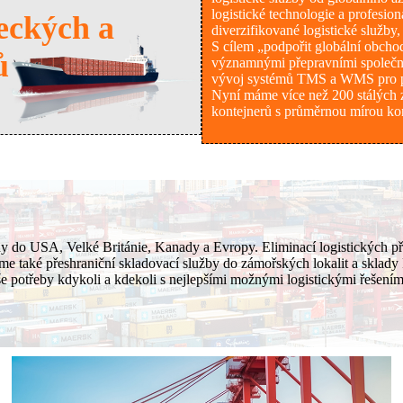
logistické technologie a profesio
teckých a
diverzifikované logistické služby
S cílem „podpořit globální obcho
ů
významnými přepravními společno
vývoj systémů TMS a WMS pro pře
Nyní máme více než 200 stálých z
kontejnerů s průměrnou mírou kont
ny do USA, Velké Británie, Kanady a Evropy. Eliminací logistických př
e také přeshraniční skladovací služby do zámořských lokalit a sklady F
e potřeby kdykoli a kdekoli s nejlepšími možnými logistickými řešením