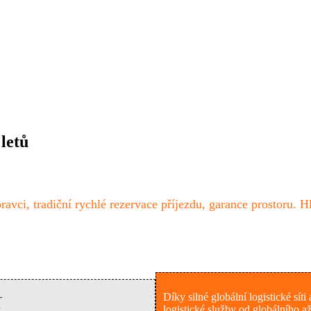
letů
vci, tradiční rychlé rezervace příjezdu, garance prostoru. Hl
Díky silné globální logistické s
logistické služby od globálního 