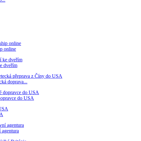
p online
ke dveřím
cká doprava...
 dopravce do USA
SA
 agentura