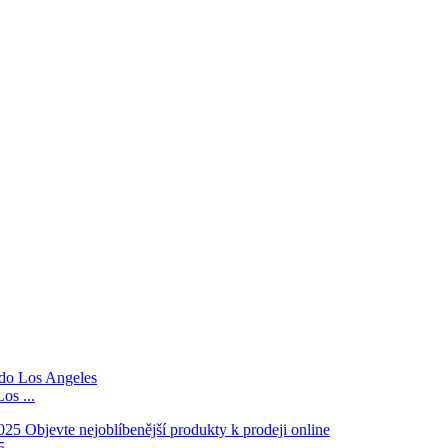
os ...
...