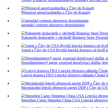
Přepravní agent/zasilatelka z Číny do Kanady
agentské centrum aliexpress dropshipping
Nakupujte dodavatele v obchodě Business Store Dropshi
Agent z Číny do USA Rychlá letecká doprava od dveří 
Dropshippingový agent, expresní doručovací služba, lete
Letová doprava FBA Letecká přeprava nákladu Čínské
Mezinárodní leteckí přepravní agenti DDP z Číny do U
Shenzhen Cargo Shipping China USA Letecká přepravní