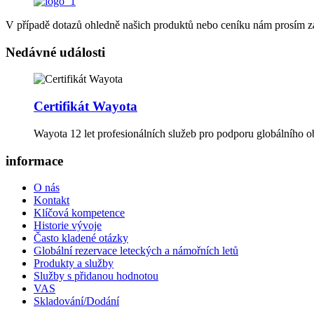
V případě dotazů ohledně našich produktů nebo ceníku nám prosím z
Nedávné události
Certifikát Wayota
Wayota 12 let profesionálních služeb pro podporu globálního
informace
O nás
Kontakt
Klíčová kompetence
Historie vývoje
Často kladené otázky
Globální rezervace leteckých a námořních letů
Produkty a služby
Služby s přidanou hodnotou
VAS
Skladování/Dodání