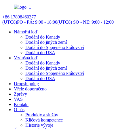
+86 17898460377
(UTC8)PO - PÁ: 9:00 - 18:00
(UTC8) SO - NE: 9:00 - 12:00
Námořní loď
Dodání do Kanady
Dodání do jiných zemí
Dodání do Spojeného království
Dodání do USA
Vzdušná loď
Dodání do Kanady
Dodání do jiných zemí
Dodání do Spojeného království
Dodání do USA
Dropshipping
Vřele doporučeno
Zprávy
VAS
Kontakt
O nás
Produkty a služby
Klíčová kompetence
Historie vývoje