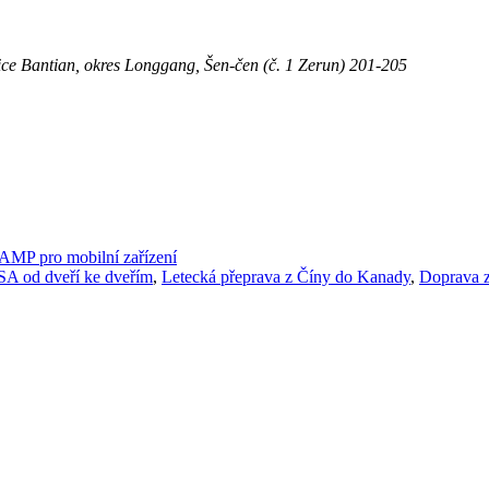
ice Bantian, okres Longgang, Šen-čen (č. 1 Zerun) 201-205
AMP pro mobilní zařízení
A od dveří ke dveřím
,
Letecká přeprava z Číny do Kanady
,
Doprava z