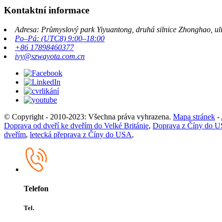
Kontaktní informace
Adresa: Průmyslový park Yiyuantong, druhá silnice Zhonghao, ul
Po–Pá: (UTC8) 9:00–18:00
+86 17898460377
ivy@szwayota.com.cn
© Copyright - 2010-2023: Všechna práva vyhrazena.
Mapa stránek
-
Doprava od dveří ke dveřím do Velké Británie
,
Doprava z Číny do US
dveřím
,
letecká přeprava z Číny do USA
,
Telefon
Tel.