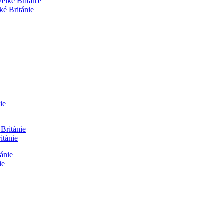
ké Británie
itánie
ie