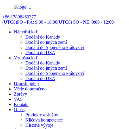
+86 17898460377
(UTC8)PO - PÁ: 9:00 - 18:00
(UTC8) SO - NE: 9:00 - 12:00
Námořní loď
Dodání do Kanady
Dodání do jiných zemí
Dodání do Spojeného království
Dodání do USA
Vzdušná loď
Dodání do Kanady
Dodání do jiných zemí
Dodání do Spojeného království
Dodání do USA
Dropshipping
Vřele doporučeno
Zprávy
VAS
Kontakt
O nás
Produkty a služby
Klíčová kompetence
Historie vývoje