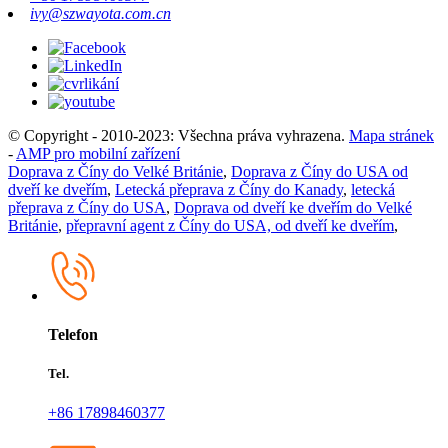
ivy@szwayota.com.cn
© Copyright - 2010-2023: Všechna práva vyhrazena.
Mapa stránek
-
AMP pro mobilní zařízení
Doprava z Číny do Velké Británie
,
Doprava z Číny do USA od
dveří ke dveřím
,
Letecká přeprava z Číny do Kanady
,
letecká
přeprava z Číny do USA
,
Doprava od dveří ke dveřím do Velké
Británie
,
přepravní agent z Číny do USA, od dveří ke dveřím
,
Telefon
Tel.
+86 17898460377