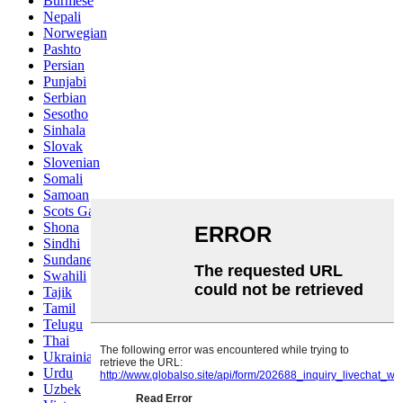
Burmese
Nepali
Norwegian
Pashto
Persian
Punjabi
Serbian
Sesotho
Sinhala
Slovak
Slovenian
Somali
Samoan
Scots Gaelic
Shona
Sindhi
Sundanese
Swahili
Tajik
Tamil
Telugu
Thai
Ukrainian
Urdu
Uzbek