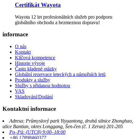
Certifikát Wayota
Wayota 12 let profesionálních služeb pro podporu
globálního obchodu a bezmeznou dopravu!
informace
O nás
Kontakt
Klíčová kompetence
Historie vývoje
Často kladené otázky
Globální rezervace leteckých a námořních letů
Produkty a služby
Služby s přidanou hodnotou
VAS
Skladování/Dodání
Kontaktní informace
Adresa: Průmyslový park Yiyuantong, druhá silnice Zhonghao,
ulice Bantian, okres Longgang, Šen-čen (č. 1 Zerun) 201-205
Po–Pá: (UTC8) 9:00–18:00
+86 17898460377